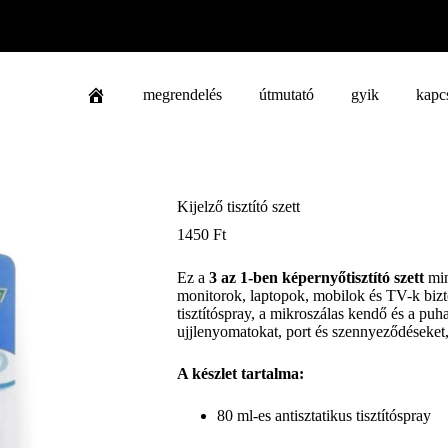
megrendelés
útmutató
gyik
kapc
Kijelző tisztító szett
1450
Ft
Ez a
3 az 1-ben képernyőtisztító szett
min
monitorok, laptopok, mobilok és TV-k bizto
tisztítóspray, a mikroszálas kendő és a puha
ujjlenyomatokat, port és szennyeződéseket,
A készlet tartalma:
80 ml-es antisztatikus tisztítóspray