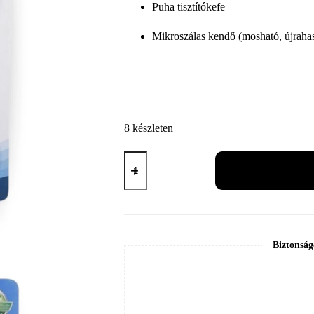
Puha tisztítókefe
Mikroszálas kendő (mosható, újraha
8 készleten
Kijelző
tisztító
szett
mennyiség
Biztonság