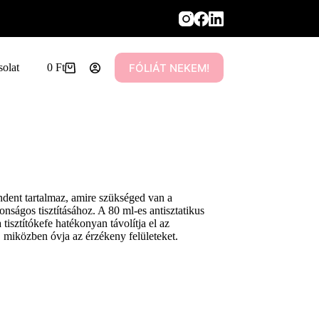
FÓLIÁT NEKEM!
solat
0
Ft
Shopping
cart
dent tartalmaz, amire szükséged van a
nságos tisztításához. A 80 ml-es antisztatikus
 tisztítókefe hatékonyan távolítja el az
 miközben óvja az érzékeny felületeket.