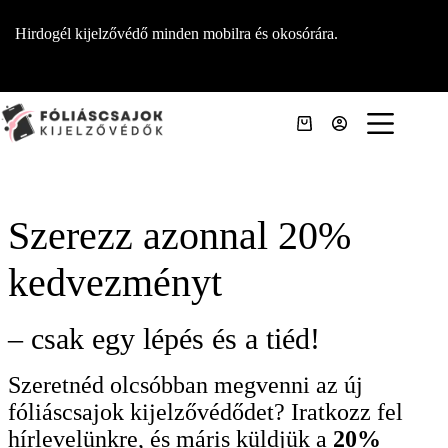
Skip
to
Hirdogél kijelzővédő minden mobilra és okosórára.
content
Shopping
cart
Szerezz azonnal 20%
kedvezményt
– csak egy lépés és a tiéd!
Szeretnéd olcsóbban megvenni az új
fóliáscsajok kijelzővédődet? Iratkozz fel
hírlevelünkre, és máris küldjük a
20%